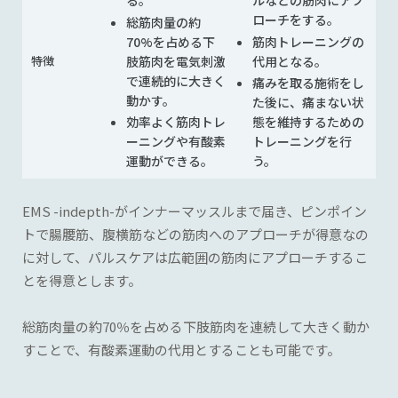
る。
ルなどの筋肉にアプ
ローチをする。
総筋肉量の約
70%を占める下
筋肉トレーニングの
肢筋肉を電気刺激
代用となる。
特徴
で連続的に大きく
痛みを取る施術をし
動かす。
た後に、痛まない状
効率よく筋肉トレ
態を維持するための
ーニングや有酸素
トレーニングを行
運動ができる。
う。
EMS -indepth-がインナーマッスルまで届き、ピンポイン
トで腸腰筋、腹横筋などの筋肉へのアプローチが得意なの
に対して、パルスケアは広範囲の筋肉にアプローチするこ
とを得意とします。
総筋肉量の約70％を占める下肢筋肉を連続して大きく動か
すことで、有酸素運動の代用とすることも可能です。