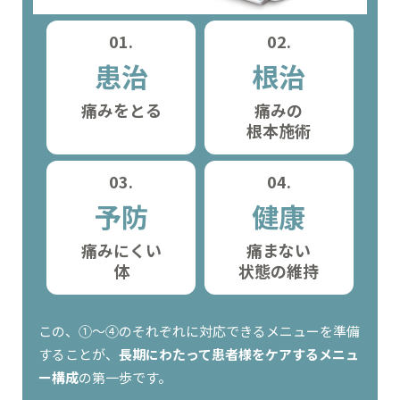
01.
02.
患治
根治
痛みをとる
痛みの
根本施術
03.
04.
予防
健康
痛みにくい
痛まない
体
状態の維持
この、①～④のそれぞれに対応できるメニューを準備
することが、
長期にわたって患者様をケアするメニュ
ー構成
の第一歩です。