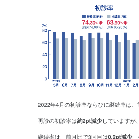
2022年4月の初診率ならびに継続率は
再診の初診率は
約2pt減少
していますが
継続率は、前月比で3回目は
0.2pt減少
、