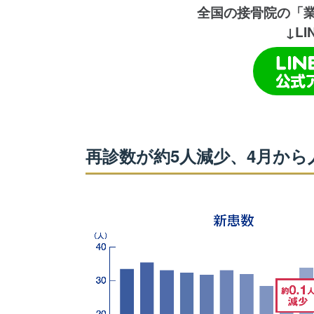
全国の接骨院の
「
↓L
再診数が約5人減少、4月か