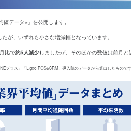
平均値データ※」を公開します。
したが、いずれも小さな増減幅となっています。
月比で
約5人減少
しましたが、そのほかの数値は前月と
プラス」「Ligoo POS&CRM」導入院のデータから算出したもので