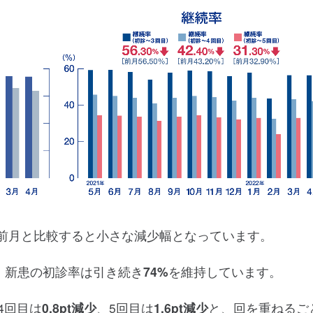
、前月と比較すると小さな減少幅となっています。
、新患の初診率は引き続き
74%
を維持しています。
4回目は
0.8pt減少
、5回目は
1.6pt減少
と、回を重ねるご